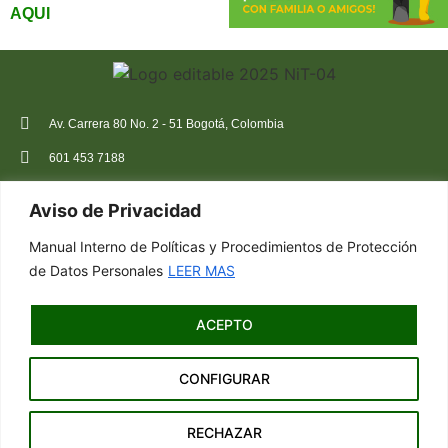
AQUI
Av. Carrera 80 No. 2 - 51 Bogotá, Colombia
601 453 7188
+57 323 991 7394
Aviso de Privacidad
atencioncliente@corabastos.com.co
Manual Interno de Políticas y Procedimientos de Protección
Inicio
Ir a Kawak
de Datos Personales
LEER MAS
Contacto
Ir a Flama
ACEPTO
Colaboradores
Red de Centrales
CONFIGURAR
RECHAZAR