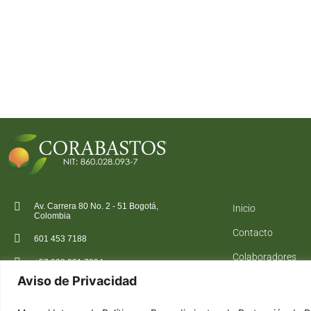
Av. Carrera 80 No. 2 - 51 Bogotá,
Inicio
Colombia
Contacto
601 453 7188
Colaboradores
+57 323 991 7394
Aviso de Privacidad
atencioncliente@corabastos.com.co